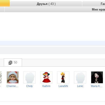
Друзья
( 43 )
Га
Мне нра
50
o
Charmed Lady
Choly
Kathrin
LanaNN
Lenic
Marta Kauffman