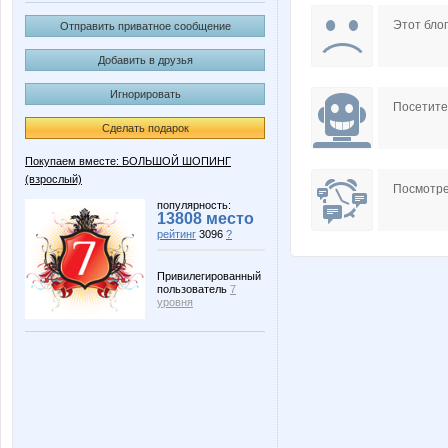
Selana
Stella6
Этот блог
Отправить приватное сообщение
Добавить в друзья
Игнорировать
rainwolf
s@
Посетит
Сделать подарок
Покупаем вместе: БОЛЬШОЙ ШОПИНГ
(взрослый)
ЛГ
Нюшик
Посмотре
популярность:
13808 место
рейтинг
3096
?
Привилегированный
пользователь
7
уровня