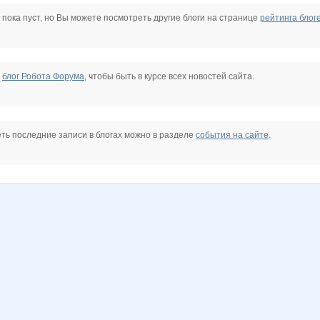
9
Taisiya
Tau
anaida
cornflour
gorjulval
kristimasik
 пока пуст, но Вы можете посмотреть другие блоги на странице
рейтинга блог
nechek
stauri
модные детки
надюшк
стилистика
Бивень
Иришка13
е
блог Робота Форума
, чтобы быть в курсе всех новостей сайта.
О*Л*Д*О*С
Роза Ивановна
Стильная Туфелька
Тёплый ветер
Весна29.04
Веснушка
ть последние записи в блогах можно в разделе
события на сайте
.