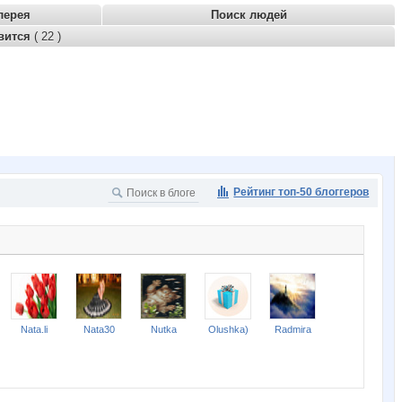
лерея
Поиск людей
вится
( 22 )
Рейтинг топ-50 блоггеров
Nata.li
Nata30
Nutka
Olushka)
Radmira