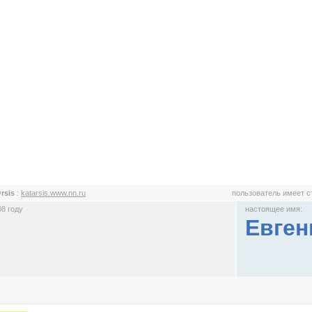
rsis
:
katarsis.www.nn.ru
пользователь имеет 
8 году
настоящее имя:
Евген