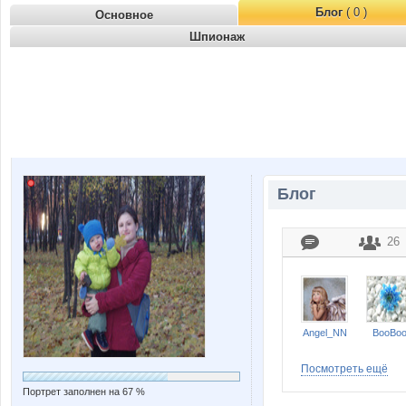
Блог
( 0 )
Основное
Шпионаж
Блог
26
Angel_NN
BooBo
Посмотреть ещё
Портрет заполнен на 67 %