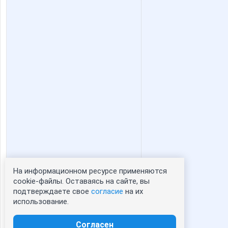
На информационном ресурсе применяются
Статистика портрета:
cookie-файлы. Оставаясь на сайте, вы
подтверждаете свое
согласие
на их
сейчас просматривают портрет - 0
использование.
зарегистрированные пользователи
посетившие портрет за 7 дней - 0
Согласен